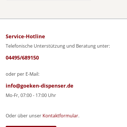
Gebäck oder zum Naschen direkt
vom Löffel. Nachhaltig, lecker und
in der praktischen 1030g
Familiengröße.
Service-Hotline
Telefonische Unterstützung und Beratung unter:
04495/689150
oder per E-Mail:
info@goeken-dispenser.de
Mo-Fr, 07:00 - 17:00 Uhr
Oder über unser
Kontaktformular
.