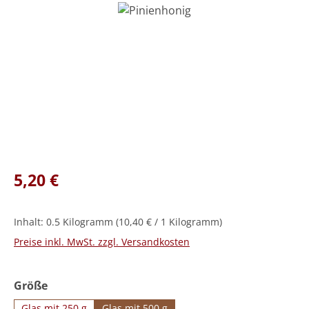
Bildergalerie überspringen
Regulärer Preis:
5,20 €
Inhalt:
0.5 Kilogramm
(10,40 € / 1 Kilogramm)
Preise inkl. MwSt. zzgl. Versandkosten
auswählen
Größe
Glas mit 250 g
Glas mit 500 g