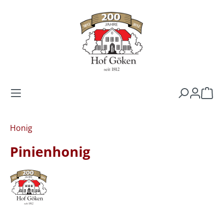
Zum Hauptinhalt springen
Warenk
Honig
Pinienhonig